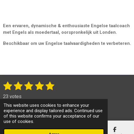
Een ervaren, dynamische & enthousiaste Engelse taalcoach
met Engels als moedertaal, oorspronkelijk uit Londen.
Beschikbaar om uw Engelse taalvaardigheden te verbeteren.
The µ
1
2
3
4
5
S
R
u
a
s
s
s
s
s
b
23 votes
t
m
t
t
t
t
t
© 2022 - 2026 theenglishlady.be
This website uses cookies to enhance your
i
i
experience and display tailored ads. Continued use
Powered by
JouwWeb
a
a
a
a
a
t
n
of this website confirms your acceptance of our
r
g
r
r
r
r
r
use of cookies.
a
:
t
s
s
s
s